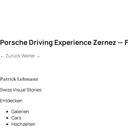
Porsche Driving Experience Zernez — 
←
Zurück
Weiter
→
Kontakt a
Lassen Sie uns
etwas Unvergessliches
schaffen.
Patrick Lehmann
Swiss Visual Stories
Entdecken
Galerien
Cars
Hochzeiten