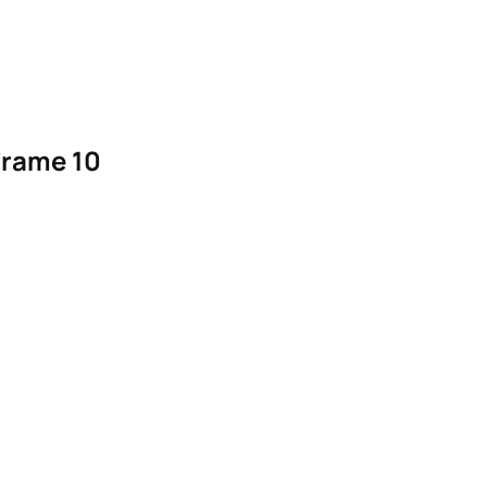
Frame 10
ufnehmen
→