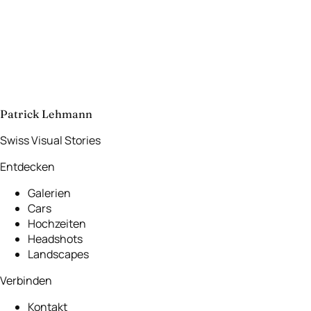
Nächste Kategorie
Hochzeiten
Kontakt
Lassen Sie uns
etwas Unvergessliches
schaffen.
aufnehmen
→
Patrick Lehmann
Swiss Visual Stories
Entdecken
Galerien
Cars
Hochzeiten
Headshots
Landscapes
Verbinden
Kontakt