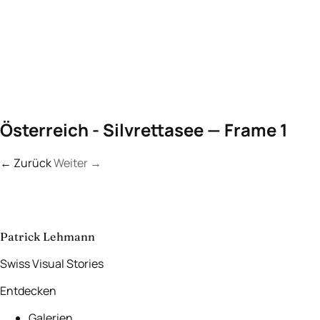
Österreich - Silvrettasee — Frame 1
← Zurück
Weiter
→
Kontakt
Lassen Sie uns
etwas Unvergessliches
schaffen.
aufnehmen
→
Patrick Lehmann
Swiss Visual Stories
Entdecken
Galerien