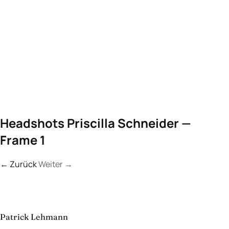
Headshots Priscilla Schneider —
Frame 1
← Zurück
Weiter
→
Kontakt
Lassen Sie uns
etwas Unvergessliches
schaffen.
aufnehmen
→
Patrick Lehmann