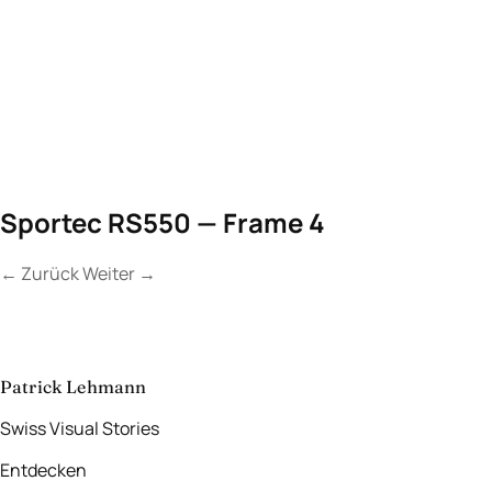
Sportec RS550 — Frame 4
←
Zurück
Weiter
→
Kontakt
Lassen Sie uns
etwas Unvergessliches
schaffen.
aufnehmen
→
Patrick Lehmann
Swiss Visual Stories
Entdecken