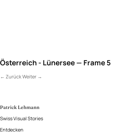
Österreich - Lünersee — Frame 5
←
Zurück
Weiter
→
Kontakt
Lassen Sie uns
etwas Unvergessliches
schaffen.
aufnehmen
→
Patrick Lehmann
Swiss Visual Stories
Entdecken