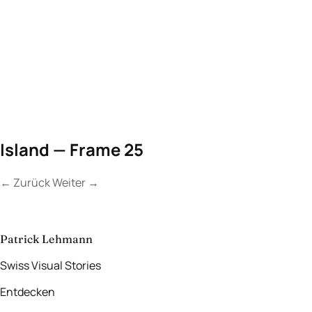
Island — Frame 25
←
Zurück
Weiter
→
Kontakt a
Lassen Sie uns
etwas Unvergessliches
schaffen.
Patrick Lehmann
Swiss Visual Stories
Entdecken