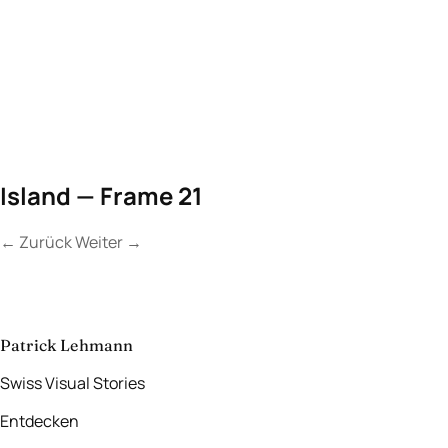
Island — Frame 21
←
Zurück
Weiter
→
Kontakt
Lassen Sie uns
etwas Unvergessliches
schaffen.
aufnehmen
→
Patrick Lehmann
Swiss Visual Stories
Entdecken