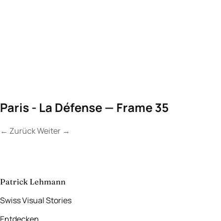
Paris - La Défense — Frame 35
←
Zurück
Weiter
→
Kontakt
Lassen Sie uns
etwas Unvergessliches
schaffen.
aufnehmen
→
Patrick Lehmann
Swiss Visual Stories
Entdecken