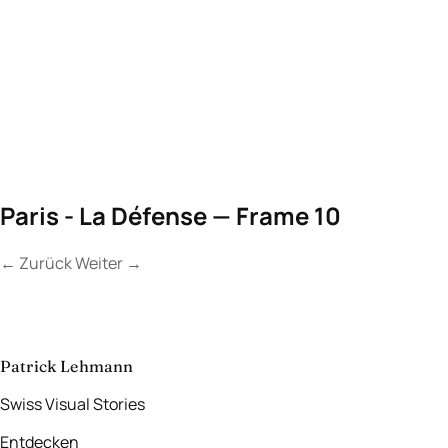
Paris - La Défense — Frame 10
←
Zurück
Weiter
→
Kontakt
Lassen Sie uns
etwas Unvergessliches
schaffen.
aufnehmen
→
Patrick Lehmann
Swiss Visual Stories
Entdecken