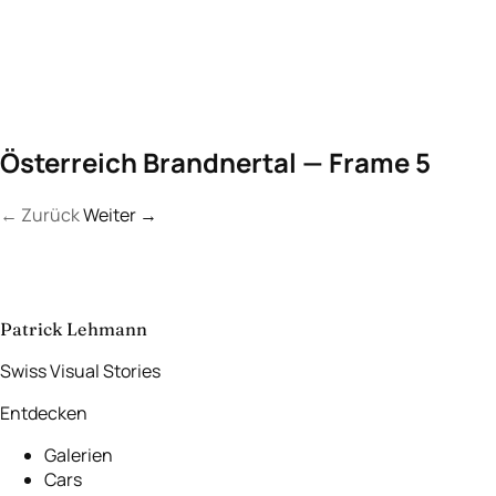
Österreich Brandnertal — Frame 5
←
Zurück
Weiter →
Kontakt
Lassen Sie uns
etwas Unvergessliches
schaffen.
aufnehmen
→
Patrick Lehmann
Swiss Visual Stories
Entdecken
Galerien
Cars