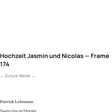
Hochzeit Jasmin und Nicolas — Frame
174
←
Zurück
Weiter
→
Kontakt
Lassen Sie uns
etwas Unvergessliches
schaffen.
aufnehmen
→
Patrick Lehmann
Swiss Visual Stories