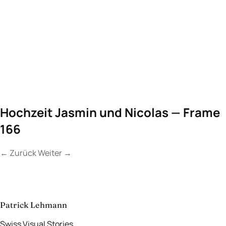
Hochzeit Jasmin und Nicolas — Frame
166
←
Zurück
Weiter
→
Kontakt
Lassen Sie uns
etwas Unvergessliches
schaffen.
aufnehmen
→
Patrick Lehmann
Swiss Visual Stories