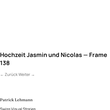
Hochzeit Jasmin und Nicolas — Frame
138
←
Zurück
Weiter
→
Kontakt
Lassen Sie uns
etwas Unvergessliches
schaffen.
aufnehmen
→
Patrick Lehmann
Swiss Visual Stories