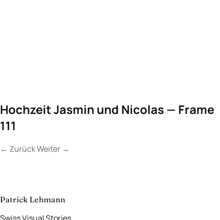
Hochzeit Jasmin und Nicolas — Frame
111
←
Zurück
Weiter
→
Kontakt
Lassen Sie uns
etwas Unvergessliches
schaffen.
aufnehmen
→
Patrick Lehmann
Swiss Visual Stories