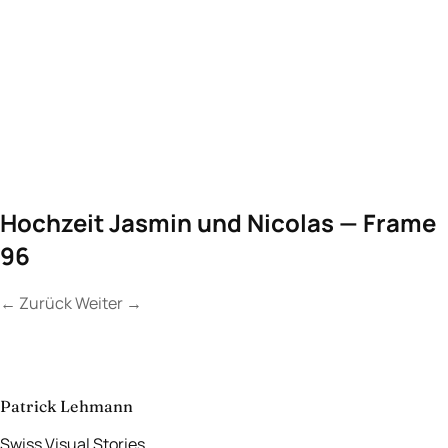
Hochzeit Jasmin und Nicolas — Frame
96
←
Zurück
Weiter
→
Kontakt
Lassen Sie uns
etwas Unvergessliches
schaffen.
aufnehmen
→
Patrick Lehmann
Swiss Visual Stories