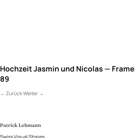
Hochzeit Jasmin und Nicolas — Frame
89
←
Zurück
Weiter
→
Kontakt
Lassen Sie uns
etwas Unvergessliches
schaffen.
aufnehmen
→
Patrick Lehmann
Swiss Visual Stories