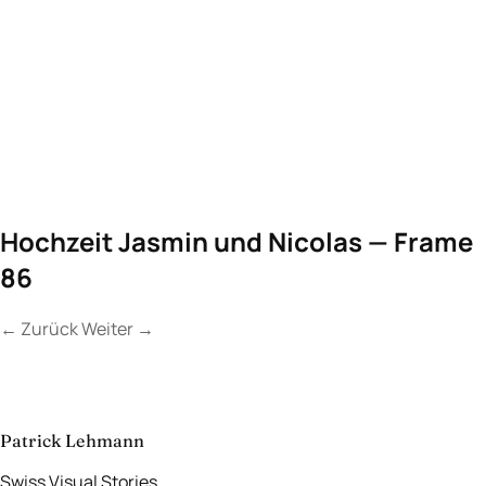
Hochzeit Jasmin und Nicolas — Frame
86
←
Zurück
Weiter
→
Kontakt
Lassen Sie uns
etwas Unvergessliches
schaffen.
aufnehmen
→
Patrick Lehmann
Swiss Visual Stories