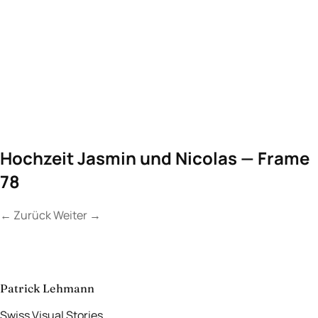
Hochzeit Jasmin und Nicolas — Frame
78
←
Zurück
Weiter
→
Kontakt
Lassen Sie uns
etwas Unvergessliches
schaffen.
aufnehmen
→
Patrick Lehmann
Swiss Visual Stories