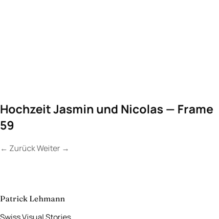
Hochzeit Jasmin und Nicolas — Frame
59
←
Zurück
Weiter
→
Kontakt
Lassen Sie uns
etwas Unvergessliches
schaffen.
aufnehmen
→
Patrick Lehmann
Swiss Visual Stories