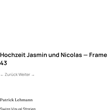
Hochzeit Jasmin und Nicolas — Frame
43
←
Zurück
Weiter
→
Kontakt
Lassen Sie uns
etwas Unvergessliches
schaffen.
aufnehmen
→
Patrick Lehmann
Swiss Visual Stories