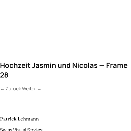
Hochzeit Jasmin und Nicolas — Frame
28
←
Zurück
Weiter
→
Kontakt
Lassen Sie uns
etwas Unvergessliches
schaffen.
aufnehmen
→
Patrick Lehmann
Swiss Visual Stories