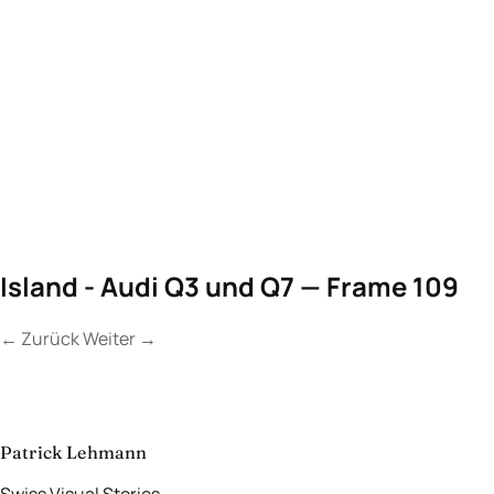
Island - Audi Q3 und Q7 — Frame 109
←
Zurück
Weiter
→
Kontakt
Lassen Sie uns
etwas Unvergessliches
schaffen.
aufnehmen
→
Patrick Lehmann
Swiss Visual Stories