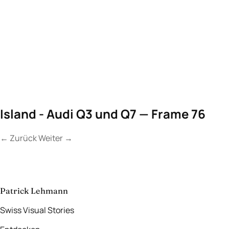
Island - Audi Q3 und Q7 — Frame 76
←
Zurück
Weiter
→
Kontakt
Lassen Sie uns
etwas Unvergessliches
schaffen.
aufnehmen
→
Patrick Lehmann
Swiss Visual Stories