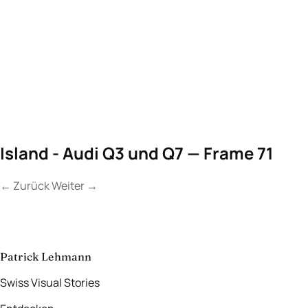
Island - Audi Q3 und Q7 — Frame 71
←
Zurück
Weiter
→
Kontakt
Lassen Sie uns
etwas Unvergessliches
schaffen.
aufnehmen
→
Patrick Lehmann
Swiss Visual Stories