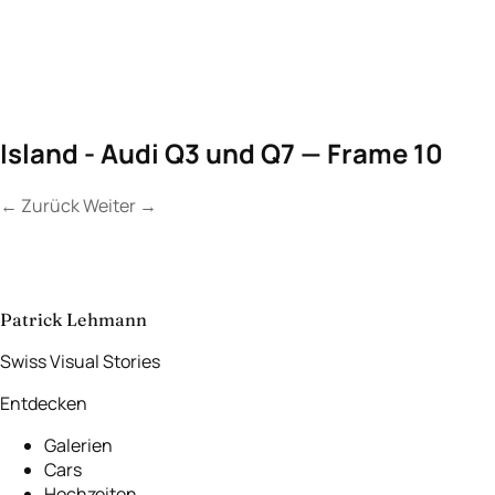
Island - Audi Q3 und Q7 — Frame 10
←
Zurück
Weiter
→
Kontakt
Lassen Sie uns
etwas Unvergessliches
schaffen.
aufnehmen
→
Patrick Lehmann
Swiss Visual Stories
Entdecken
Galerien
Cars
Hochzeiten