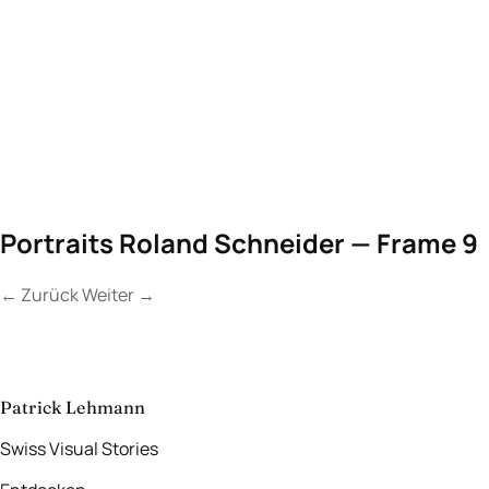
Portraits Roland Schneider — Frame 9
←
Zurück
Weiter
→
Kontakt
Lassen Sie uns
etwas Unvergessliches
schaffen.
aufnehmen
→
Patrick Lehmann
Swiss Visual Stories