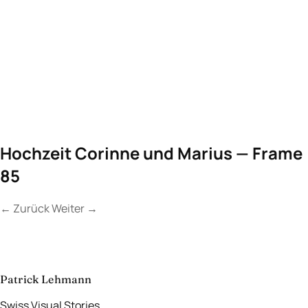
Hochzeit Corinne und Marius — Frame
85
←
Zurück
Weiter
→
Kontakt
Lassen Sie uns
etwas Unvergessliches
schaffen.
aufnehmen
→
Patrick Lehmann
Swiss Visual Stories