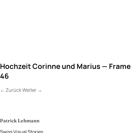
Hochzeit Corinne und Marius — Frame
46
←
Zurück
Weiter
→
Kontakt
Lassen Sie uns
etwas Unvergessliches
schaffen.
aufnehmen
→
Patrick Lehmann
Swiss Visual Stories