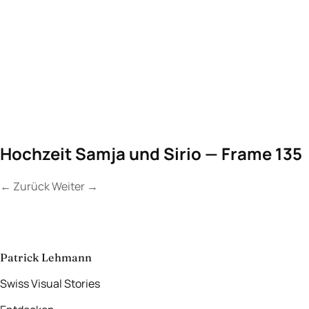
Hochzeit Samja und Sirio — Frame 135
←
Zurück
Weiter
→
Kontakt
Lassen Sie uns
etwas Unvergessliches
schaffen.
aufnehmen
→
Patrick Lehmann
Swiss Visual Stories