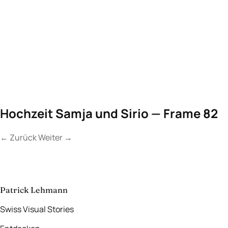
Hochzeit Samja und Sirio — Frame 82
←
Zurück
Weiter
→
Kontakt
Lassen Sie uns
etwas Unvergessliches
schaffen.
aufnehmen
→
Patrick Lehmann
Swiss Visual Stories