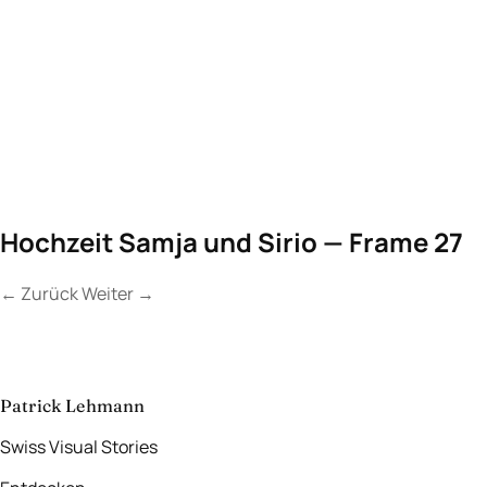
Hochzeit Samja und Sirio — Frame 27
←
Zurück
Weiter
→
Kontakt
Lassen Sie uns
etwas Unvergessliches
schaffen.
aufnehmen
→
Patrick Lehmann
Swiss Visual Stories