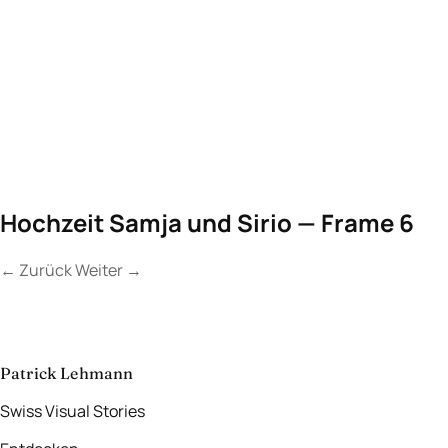
Hochzeit Samja und Sirio — Frame 6
←
Zurück
Weiter
→
Kontakt
Lassen Sie uns
etwas Unvergessliches
schaffen.
aufnehmen
→
Patrick Lehmann
Swiss Visual Stories