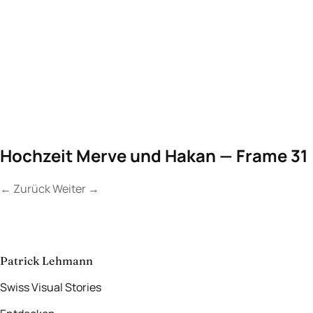
Hochzeit Merve und Hakan — Frame 31
←
Zurück
Weiter
→
Kontakt
Lassen Sie uns
etwas Unvergessliches
schaffen.
aufnehmen
→
Patrick Lehmann
Swiss Visual Stories