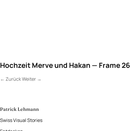
Hochzeit Merve und Hakan — Frame 26
←
Zurück
Weiter
→
Kontakt
Lassen Sie uns
etwas Unvergessliches
schaffen.
aufnehmen
→
Patrick Lehmann
Swiss Visual Stories