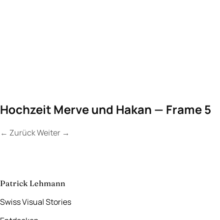
Hochzeit Merve und Hakan — Frame 5
←
Zurück
Weiter
→
Kontakt
Lassen Sie uns
etwas Unvergessliches
schaffen.
aufnehmen
→
Patrick Lehmann
Swiss Visual Stories