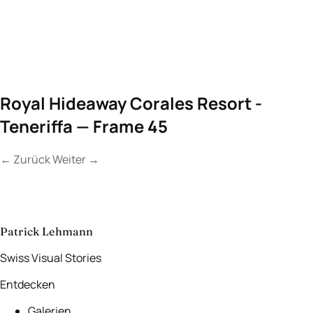
Royal Hideaway Corales Resort -
Teneriffa — Frame 45
←
Zurück
Weiter
→
Kontakt
Lassen Sie uns
etwas Unvergessliches
schaffen.
aufnehmen
→
Patrick Lehmann
Swiss Visual Stories
Entdecken
Galerien