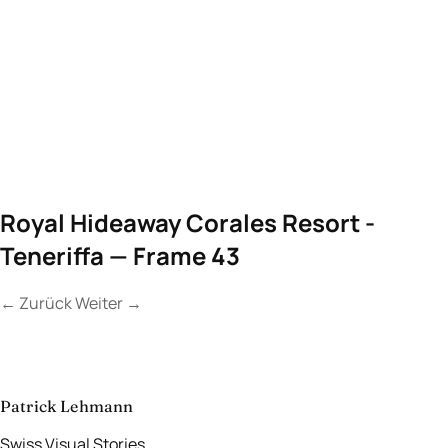
Royal Hideaway Corales Resort -
Teneriffa — Frame 43
←
Zurück
Weiter
→
Kontakt
Lassen Sie uns
etwas Unvergessliches
schaffen.
aufnehmen
→
Patrick Lehmann
Swiss Visual Stories