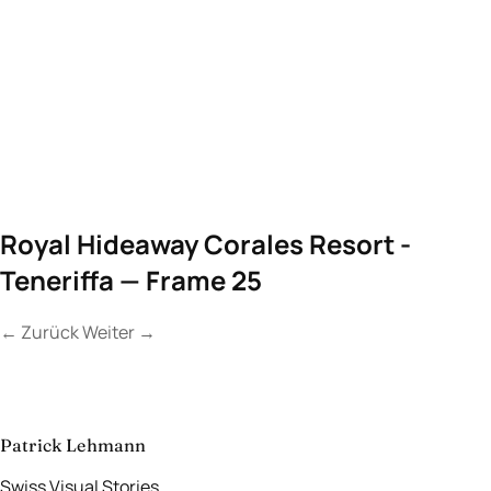
Royal Hideaway Corales Resort -
Teneriffa — Frame 25
←
Zurück
Weiter
→
Kontakt
Lassen Sie uns
etwas Unvergessliches
schaffen.
aufnehmen
→
Patrick Lehmann
Swiss Visual Stories