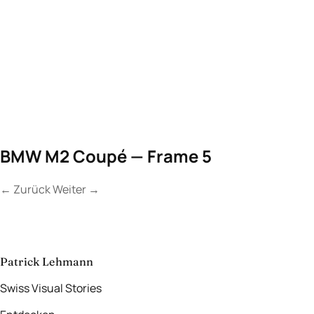
BMW M2 Coupé — Frame 5
←
Zurück
Weiter
→
Kontakt
Lassen Sie uns
etwas Unvergessliches
schaffen.
aufnehmen
→
Patrick Lehmann
Swiss Visual Stories