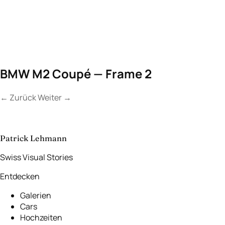
BMW M2 Coupé — Frame 2
←
Zurück
Weiter
→
Kontakt a
Lassen Sie uns
etwas Unvergessliches
schaffen.
Patrick Lehmann
Swiss Visual Stories
Entdecken
Galerien
Cars
Hochzeiten