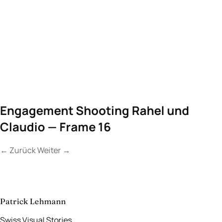
Engagement Shooting Rahel und
Claudio — Frame 16
←
Zurück
Weiter
→
Kontakt
Lassen Sie uns
etwas Unvergessliches
schaffen.
aufnehmen
→
Patrick Lehmann
Swiss Visual Stories