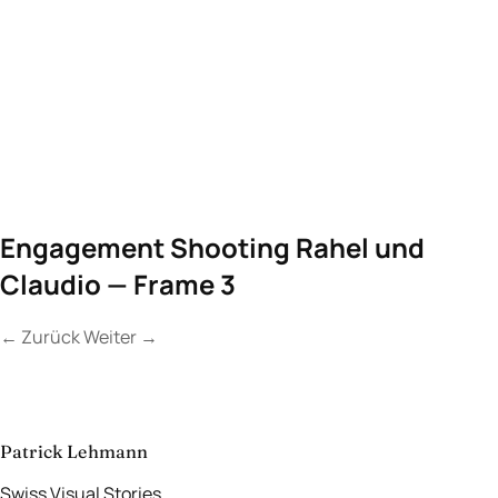
Engagement Shooting Rahel und
Claudio — Frame 3
←
Zurück
Weiter
→
Kontakt
Lassen Sie uns
etwas Unvergessliches
schaffen.
aufnehmen
→
Patrick Lehmann
Swiss Visual Stories