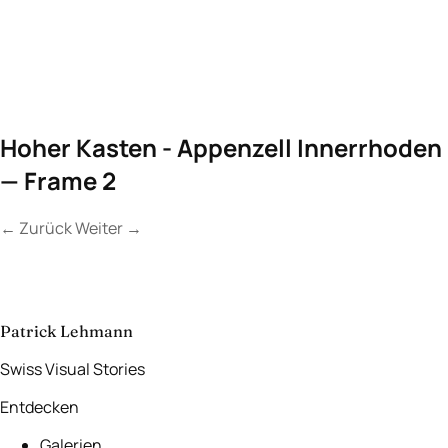
Hoher Kasten - Appenzell Innerrhoden
— Frame 2
←
Zurück
Weiter
→
Kontakt
Lassen Sie uns
etwas Unvergessliches
schaffen.
aufnehmen
→
Patrick Lehmann
Swiss Visual Stories
Entdecken
Galerien