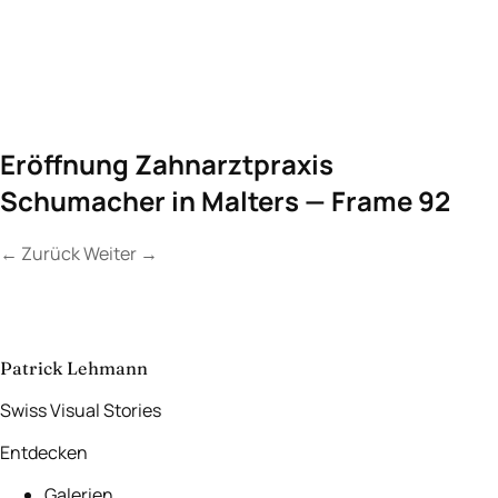
Eröffnung Zahnarztpraxis
Schumacher in Malters — Frame 92
←
Zurück
Weiter
→
Kontakt
Lassen Sie uns
etwas Unvergessliches
schaffen.
aufnehmen
→
Patrick Lehmann
Swiss Visual Stories
Entdecken
Galerien