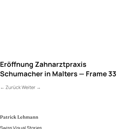
Eröffnung Zahnarztpraxis
Schumacher in Malters — Frame 33
←
Zurück
Weiter
→
Kontakt
Lassen Sie uns
etwas Unvergessliches
schaffen.
aufnehmen
→
Patrick Lehmann
Swiss Visual Stories