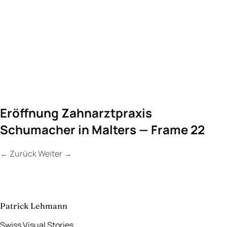
Eröffnung Zahnarztpraxis
Schumacher in Malters — Frame 22
←
Zurück
Weiter
→
Kontakt
Lassen Sie uns
etwas Unvergessliches
schaffen.
aufnehmen
→
Patrick Lehmann
Swiss Visual Stories