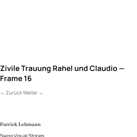
Zivile Trauung Rahel und Claudio —
Frame 16
←
Zurück
Weiter
→
Kontakt
Lassen Sie uns
etwas Unvergessliches
schaffen.
aufnehmen
→
Patrick Lehmann
Swiss Visual Stories