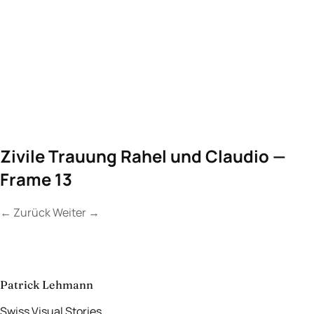
Zivile Trauung Rahel und Claudio —
Frame 13
←
Zurück
Weiter
→
Kontakt
Lassen Sie uns
etwas Unvergessliches
schaffen.
aufnehmen
→
Patrick Lehmann
Swiss Visual Stories