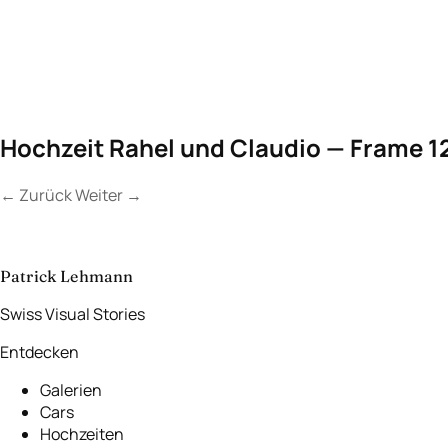
Hochzeit Rahel und Claudio — Frame 1
←
Zurück
Weiter
→
Kontakt a
Lassen Sie uns
etwas Unvergessliches
schaffen.
Patrick Lehmann
Swiss Visual Stories
Entdecken
Galerien
Cars
Hochzeiten